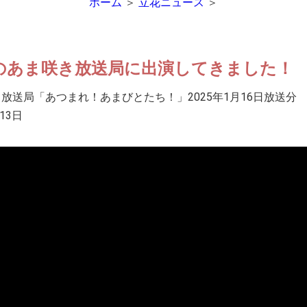
ホーム
＞
立花ニュース
＞
のあま咲き放送局に出演してきました！
放送局「あつまれ！あまびとたち！」2025年1月16日放送分
13日