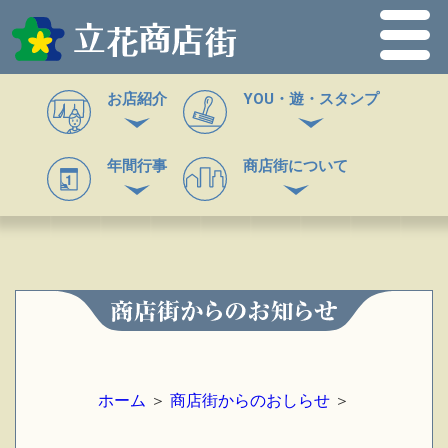
お店紹介
YOU・遊・スタンプ
年間行事
商店街について
ホーム
＞
商店街からのおしらせ
＞