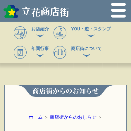
お店紹介
YOU・遊・スタンプ
年間行事
商店街について
ホーム
＞
商店街からのおしらせ
＞