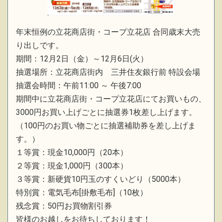
年末恒例の立花商店街・コープ立花店 合同歳末大売
り出しです。
期間：12月2日（金）～12月6日(火）
抽選場所：立花商店街内 三井住友銀行前 特設会場
抽選会時間：午前11:00 ～ 午後7:00
期間中に立花商店街・コープ立花店にてお買いもの、
3000円お買い上げごとに抽選券1枚差し上げます。
（100円のお買い物ごとに抽選補助券を差し上げま
す。）
１等賞：現金10,000円（20本）
２等賞：現金1,000円（300本）
３等賞：新硬貨10円玉のすくいどり（5000本）
特別賞：電気毛布[掛敷毛布]（10枚）
残念賞：50円お買物割引券
皆様のお越しをお待ちしております！