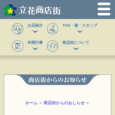
お店紹介
YOU・遊・スタンプ
年間行事
商店街について
ホーム
＞
商店街からのおしらせ
＞