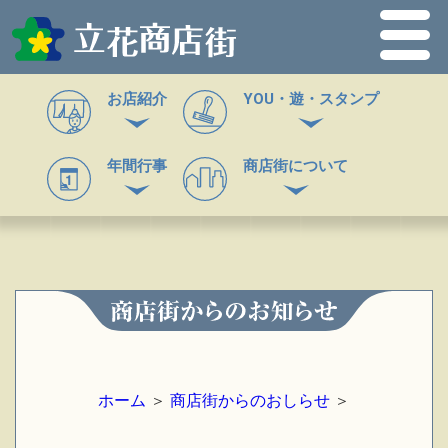
お店紹介
YOU・遊・スタンプ
年間行事
商店街について
ホーム
＞
商店街からのおしらせ
＞